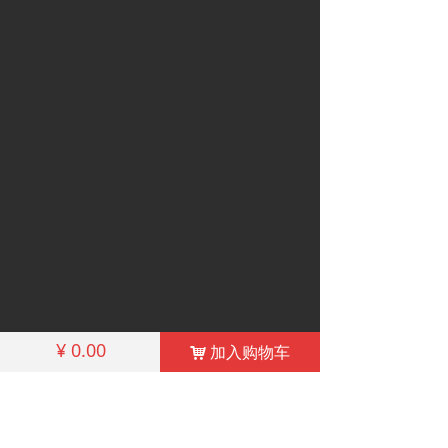
¥
0.00
加入购物车
낙
联系我们
地址（Add）：湖北省武汉市青山区工业四路5
号