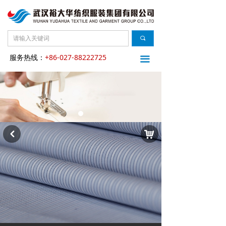
끠
服务热线：
+86-027-88222725
끀
낙
낒