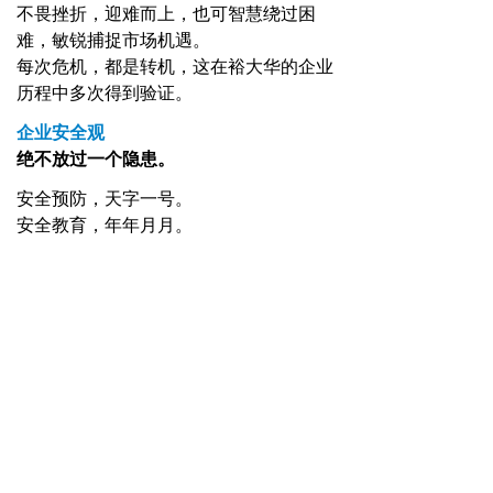
不畏挫折，迎难而上，也可智慧绕过困
难，敏锐捕捉市场机遇。
每次危机，都是转机，这在裕大华的企业
历程中多次得到验证。
企业安全观
绝不放过一个隐患。
安全预防，天字一号。
安全教育，年年月月。
安全规范，亊亊牢记。
安全隐患，一个不漏。
安全整改，雷厉风行。
企业形象定位
百年基业，追求卓越。
企业员工形象
有理想，有道德，有能力，有效率。